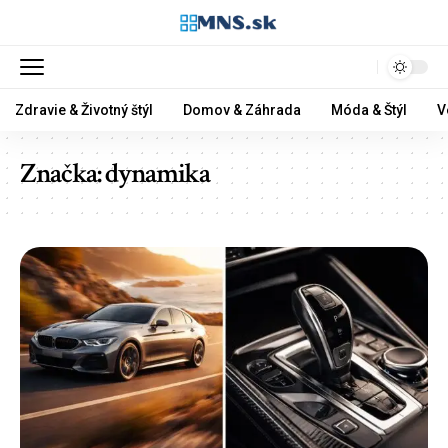
Zdravie & Životný štýl
Domov & Záhrada
Móda & Štýl
V
Značka:
dynamika