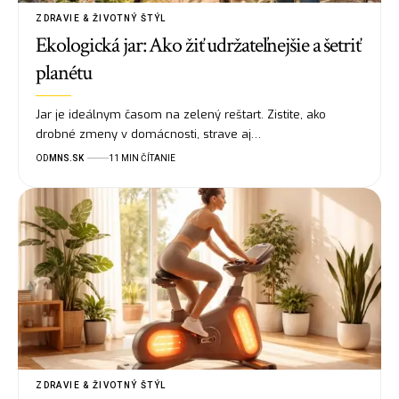
ZDRAVIE & ŽIVOTNÝ ŠTÝL
Ekologická jar: Ako žiť udržateľnejšie a šetriť
planétu
Jar je ideálnym časom na zelený reštart. Zistite, ako
drobné zmeny v domácnosti, strave aj…
OD
MNS.SK
11 MIN ČÍTANIE
ZDRAVIE & ŽIVOTNÝ ŠTÝL