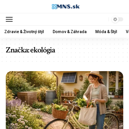
Zdravie & Životný štýl
Domov & Záhrada
Móda & Štýl
V
Značka:
ekológia