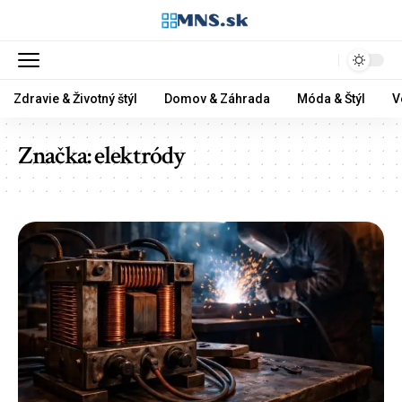
Zdravie & Životný štýl
Domov & Záhrada
Móda & Štýl
V
Značka:
elektródy