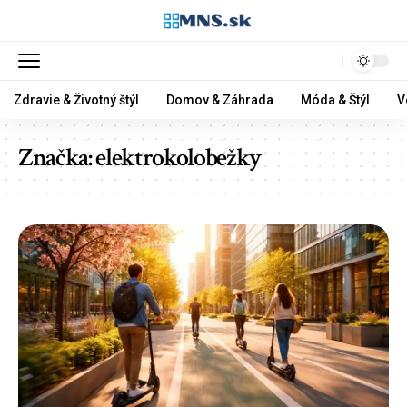
Zdravie & Životný štýl
Domov & Záhrada
Móda & Štýl
V
Značka:
elektrokolobežky