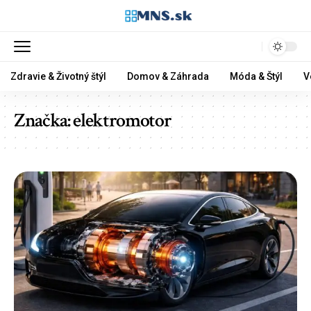
Zdravie & Životný štýl
Domov & Záhrada
Móda & Štýl
V
Značka:
elektromotor