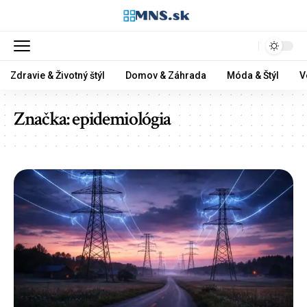
Zdravie & Životný štýl
Domov & Záhrada
Móda & Štýl
V
Značka:
epidemiológia