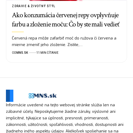
ZDRAVIE & ŽIVOTNÝ ŠTÝL
Ako konzumácia červenej repy ovplyvňuje
farbu a zloženie moču: Čo by ste mali vedieť
Červená repa môže zafarbiť moč do ružova či červena a
mierne zmeniť jeho zloženie. Zistite,…
OD
MNS.SK
11 MIN ČÍTANIE
Informácie uvedené na tejto webovej stránke slúžia len na
zábavné účely. Neposkytujeme žiadne záruky, výslovné ani
implicitné, týkajúce sa úplnosti, presnosti, primeranosti,
zákonnosti, užitočnosti, spoľahlivosti, vhodnosti, dostupnosti ani
žiadneho iného aspektu údajov. Akékoľvek spoliehanie sa na