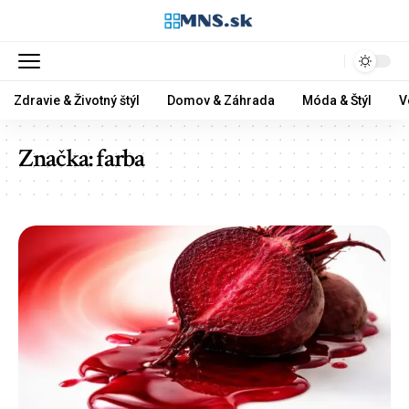
Zdravie & Životný štýl
Domov & Záhrada
Móda & Štýl
V
Značka:
farba