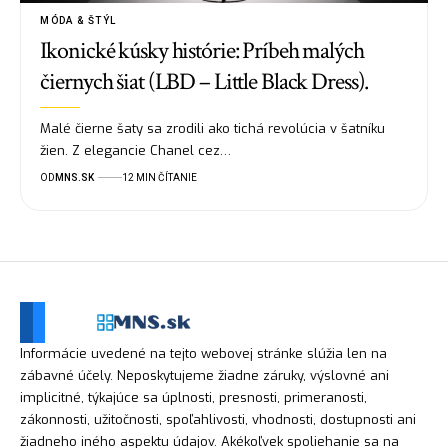
MÓDA & ŠTÝL
Ikonické kúsky histórie: Príbeh malých
čiernych šiat (LBD – Little Black Dress).
Malé čierne šaty sa zrodili ako tichá revolúcia v šatníku
žien. Z elegancie Chanel cez…
OD
MNS.SK
12 MIN ČÍTANIE
Informácie uvedené na tejto webovej stránke slúžia len na
zábavné účely. Neposkytujeme žiadne záruky, výslovné ani
implicitné, týkajúce sa úplnosti, presnosti, primeranosti,
zákonnosti, užitočnosti, spoľahlivosti, vhodnosti, dostupnosti ani
žiadneho iného aspektu údajov. Akékoľvek spoliehanie sa na