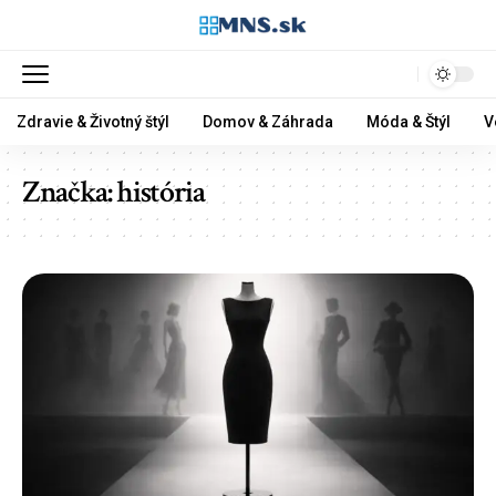
Zdravie & Životný štýl
Domov & Záhrada
Móda & Štýl
V
Značka:
história