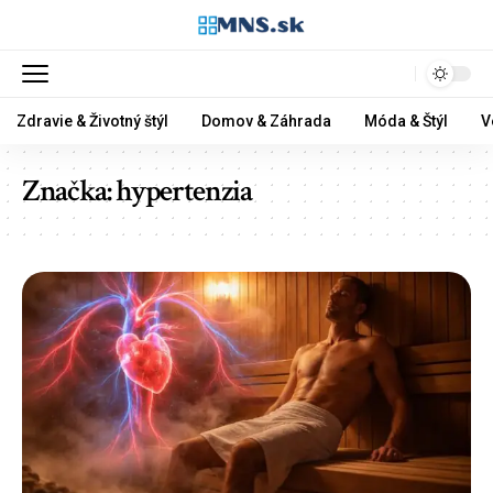
Zdravie & Životný štýl
Domov & Záhrada
Móda & Štýl
V
Značka:
hypertenzia