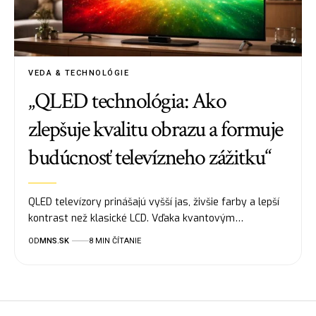
VEDA & TECHNOLÓGIE
„QLED technológia: Ako
zlepšuje kvalitu obrazu a formuje
budúcnosť televízneho zážitku“
QLED televízory prinášajú vyšší jas, živšie farby a lepší
kontrast než klasické LCD. Vďaka kvantovým…
OD
MNS.SK
8 MIN ČÍTANIE