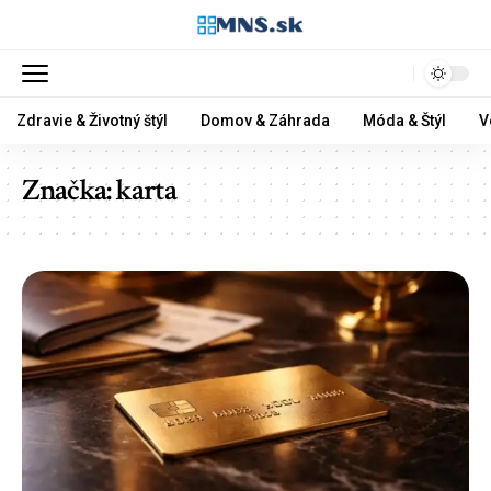
Zdravie & Životný štýl
Domov & Záhrada
Móda & Štýl
V
Značka:
karta