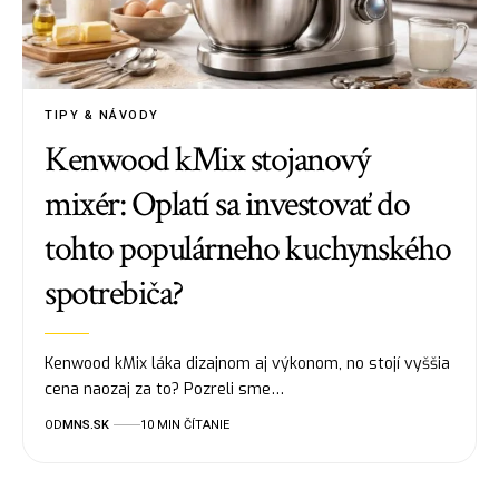
TIPY & NÁVODY
Kenwood kMix stojanový
mixér: Oplatí sa investovať do
tohto populárneho kuchynského
spotrebiča?
Kenwood kMix láka dizajnom aj výkonom, no stojí vyššia
cena naozaj za to? Pozreli sme…
OD
MNS.SK
10 MIN ČÍTANIE