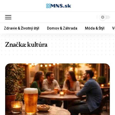
Zdravie & Životný štýl
Domov & Záhrada
Móda & Štýl
V
Značka:
kultúra