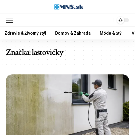
Zdravie & Životný štýl
Domov & Záhrada
Móda & Štýl
V
Značka:
lastovičky