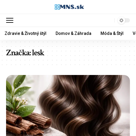
Zdravie & Životný štýl
Domov & Záhrada
Móda & Štýl
V
Značka:
lesk