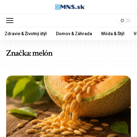
Zdravie & Životný štýl
Domov & Záhrada
Móda & Štýl
V
Značka:
melón