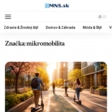
Zdravie & Životný štýl
Domov & Záhrada
Móda & Štýl
V
Značka:
mikromobilita