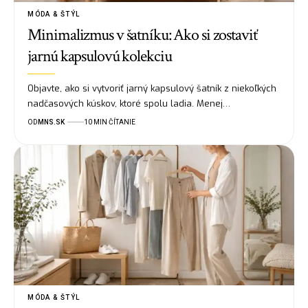
MÓDA & ŠTÝL
Minimalizmus v šatníku: Ako si zostaviť
jarnú kapsulovú kolekciu
Objavte, ako si vytvoriť jarný kapsulový šatník z niekoľkých
nadčasových kúskov, ktoré spolu ladia. Menej…
OD
MNS.SK
10 MIN ČÍTANIE
MÓDA & ŠTÝL