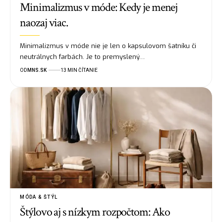
Minimalizmus v móde: Kedy je menej
naozaj viac.
Minimalizmus v móde nie je len o kapsulovom šatníku či
neutrálnych farbách. Je to premyslený…
OD
MNS.SK
13 MIN ČÍTANIE
MÓDA & ŠTÝL
Štýlovo aj s nízkym rozpočtom: Ako