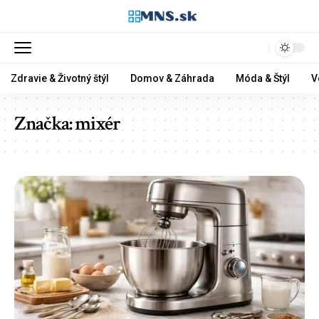
Zdravie & Životný štýl
Domov & Záhrada
Móda & Štýl
V
Značka:
mixér