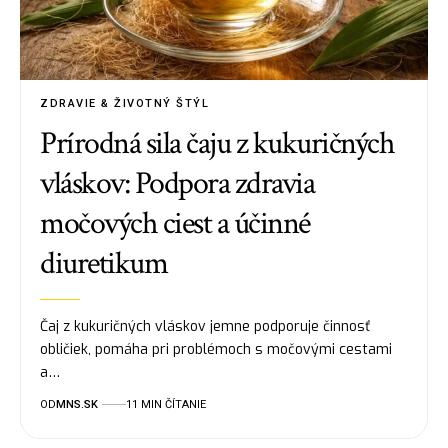
ZDRAVIE & ŽIVOTNÝ ŠTÝL
Prírodná sila čaju z kukuričných
vláskov: Podpora zdravia
močových ciest a účinné
diuretikum
Čaj z kukuričných vláskov jemne podporuje činnosť
obličiek, pomáha pri problémoch s močovými cestami
a…
OD
MNS.SK
11 MIN ČÍTANIE