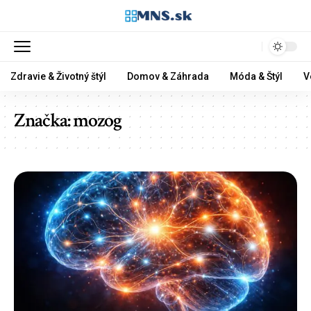
Zdravie & Životný štýl
Domov & Záhrada
Móda & Štýl
V
Značka:
mozog