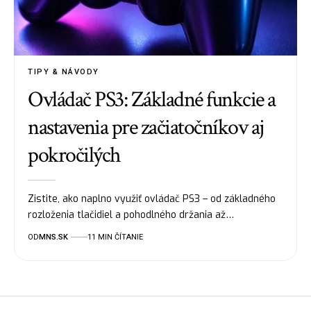
TIPY & NÁVODY
Ovládač PS3: Základné funkcie a
nastavenia pre začiatočníkov aj
pokročilých
Zistite, ako naplno využiť ovládač PS3 – od základného
rozloženia tlačidiel a pohodlného držania až…
OD
MNS.SK
11 MIN ČÍTANIE