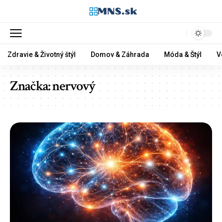
Zdravie & Životný štýl
Domov & Záhrada
Móda & Štýl
V
Značka:
nervový