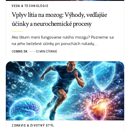
VEDA & TECHNOLÓGIE
Vplyv lítia na mozog: Výhody, vedľajšie
účinky a neurochemické procesy
Ako lítium mení fungovanie nášho mozgu? Pozrieme sa
na jeho liečebné účinky pri poruchách nálady,…
OD
MNS.SK
12 MIN ČÍTANIE
ZDRAVIE & ŽIVOTNÝ ŠTÝL