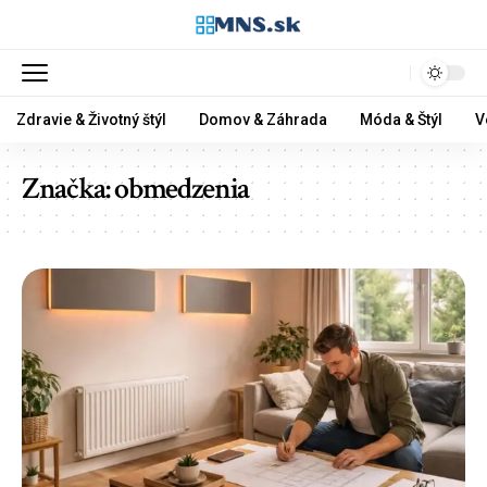
Zdravie & Životný štýl
Domov & Záhrada
Móda & Štýl
V
Značka:
obmedzenia