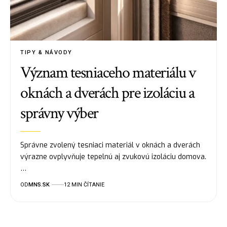
TIPY & NÁVODY
Význam tesniaceho materiálu v
oknách a dverách pre izoláciu a
správny výber
Správne zvolený tesniaci materiál v oknách a dverách
výrazne ovplyvňuje tepelnú aj zvukovú izoláciu domova.
…
OD
MNS.SK
12 MIN ČÍTANIE