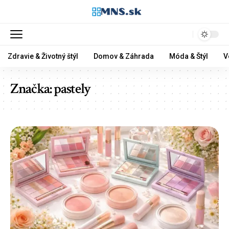
Zdravie & Životný štýl
Domov & Záhrada
Móda & Štýl
V
Značka:
pastely