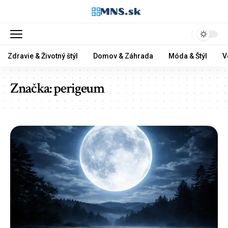
Zdravie & Životný štýl
Domov & Záhrada
Móda & Štýl
V
Značka:
perigeum