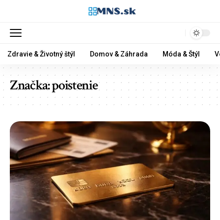
Zdravie & Životný štýl
Domov & Záhrada
Móda & Štýl
V
Značka:
poistenie