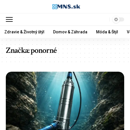
Zdravie & Životný štýl
Domov & Záhrada
Móda & Štýl
V
Značka:
ponorné