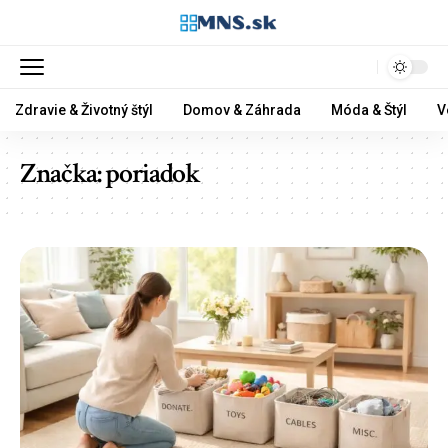
Zdravie & Životný štýl
Domov & Záhrada
Móda & Štýl
V
Značka:
poriadok