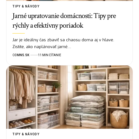
TIPY & NÁVODY
Jarné upratovanie domácnosti: Tipy pre
rýchly a efektívny poriadok
Jar je ideálny čas zbaviť sa chaosu doma aj v hlave.
Zistite, ako naplánovať jarné…
OD
MNS.SK
11 MIN ČÍTANIE
TIPY & NÁVODY