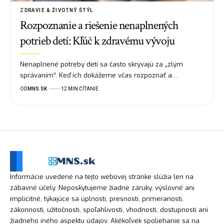
ZDRAVIE & ŽIVOTNÝ ŠTÝL
Rozpoznanie a riešenie nenaplnených
potrieb detí: Kľúč k zdravému vývoju
Nenaplnené potreby detí sa často skrývajú za „zlým
správaním“. Keď ich dokážeme včas rozpoznať a…
OD
MNS.SK
12 MIN ČÍTANIE
Informácie uvedené na tejto webovej stránke slúžia len na
zábavné účely. Neposkytujeme žiadne záruky, výslovné ani
implicitné, týkajúce sa úplnosti, presnosti, primeranosti,
zákonnosti, užitočnosti, spoľahlivosti, vhodnosti, dostupnosti ani
žiadneho iného aspektu údajov. Akékoľvek spoliehanie sa na