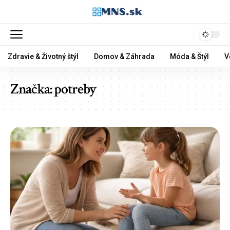
Zdravie & Životný štýl
Domov & Záhrada
Móda & Štýl
V
Značka:
potreby