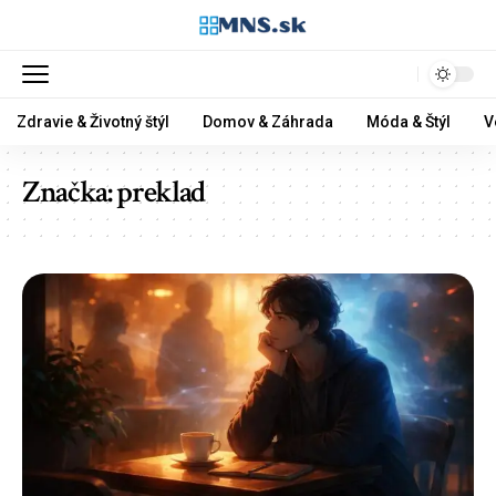
Zdravie & Životný štýl
Domov & Záhrada
Móda & Štýl
V
Značka:
preklad