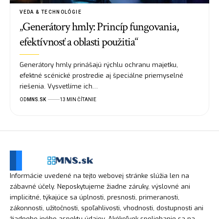
VEDA & TECHNOLÓGIE
„Generátory hmly: Princíp fungovania,
efektívnosť a oblasti použitia“
Generátory hmly prinášajú rýchlu ochranu majetku,
efektné scénické prostredie aj špeciálne priemyselné
riešenia. Vysvetlíme ich…
OD
MNS.SK
13 MIN ČÍTANIE
Informácie uvedené na tejto webovej stránke slúžia len na
zábavné účely. Neposkytujeme žiadne záruky, výslovné ani
implicitné, týkajúce sa úplnosti, presnosti, primeranosti,
zákonnosti, užitočnosti, spoľahlivosti, vhodnosti, dostupnosti ani
žiadneho iného aspektu údajov. Akékoľvek spoliehanie sa na