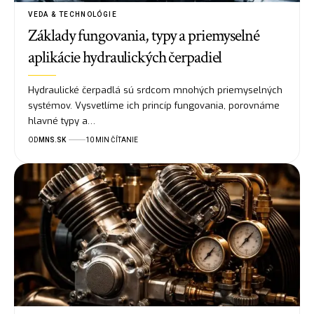
VEDA & TECHNOLÓGIE
Základy fungovania, typy a priemyselné
aplikácie hydraulických čerpadiel
Hydraulické čerpadlá sú srdcom mnohých priemyselných
systémov. Vysvetlíme ich princíp fungovania, porovnáme
hlavné typy a…
OD
MNS.SK
10 MIN ČÍTANIE