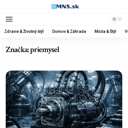
Zdravie & Životný štýl
Domov & Záhrada
Móda & Štýl
V
Značka:
priemysel