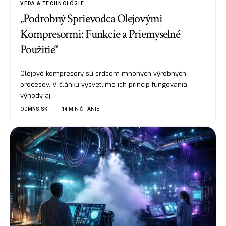
VEDA & TECHNOLÓGIE
„Podrobný Sprievodca Olejovými
Kompresormi: Funkcie a Priemyselné
Použitie“
Olejové kompresory sú srdcom mnohých výrobných
procesov. V článku vysvetlíme ich princíp fungovania,
výhody aj…
OD
MNS.SK
14 MIN ČÍTANIE