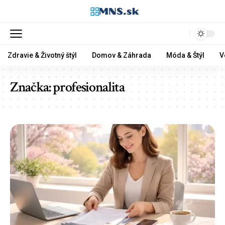
Zdravie & Životný štýl
Domov & Záhrada
Móda & Štýl
V
Značka:
profesionalita