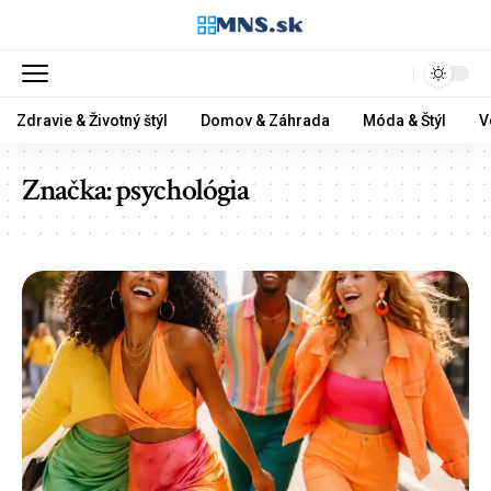
Zdravie & Životný štýl
Domov & Záhrada
Móda & Štýl
V
Značka:
psychológia