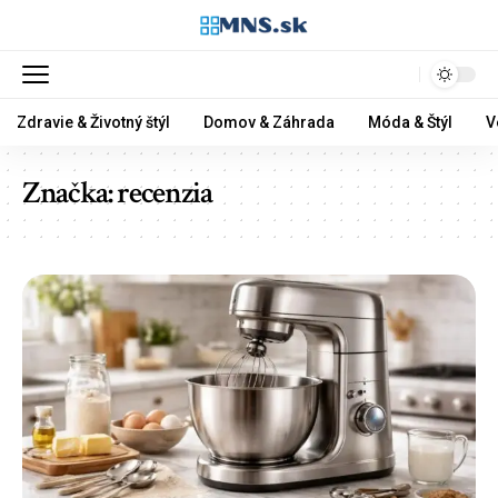
Zdravie & Životný štýl
Domov & Záhrada
Móda & Štýl
V
Značka:
recenzia