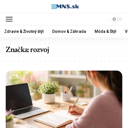
Zdravie & Životný štýl
Domov & Záhrada
Móda & Štýl
V
Značka:
rozvoj