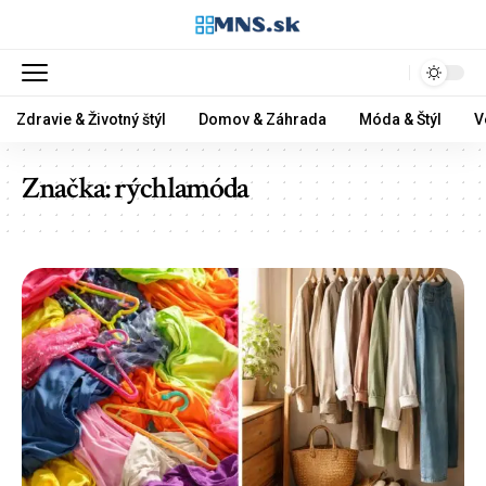
Zdravie & Životný štýl
Domov & Záhrada
Móda & Štýl
V
Značka:
rýchlamóda