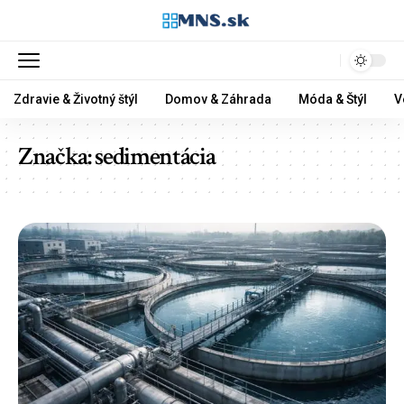
Zdravie & Životný štýl
Domov & Záhrada
Móda & Štýl
V
Značka:
sedimentácia