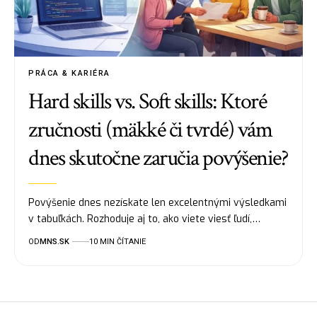
PRÁCA & KARIÉRA
Hard skills vs. Soft skills: Ktoré
zručnosti (mäkké či tvrdé) vám
dnes skutočne zaručia povýšenie?
Povýšenie dnes nezískate len excelentnými výsledkami
v tabuľkách. Rozhoduje aj to, ako viete viesť ľudí,…
OD
MNS.SK
10 MIN ČÍTANIE