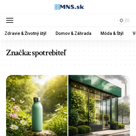
Zdravie & Životný štýl
Domov & Záhrada
Móda & Štýl
V
Značka:
spotrebiteľ