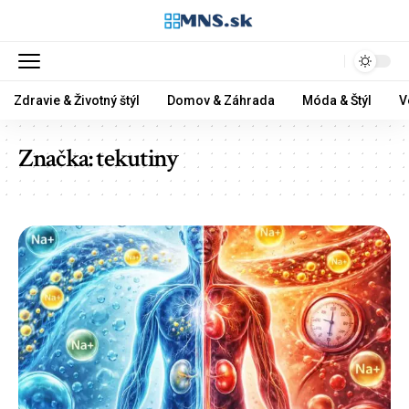
Zdravie & Životný štýl
Domov & Záhrada
Móda & Štýl
V
Značka:
tekutiny