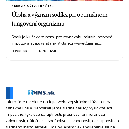
ZDRAVIE & ŽIVOTNÝ ŠTÝL
Úloha a význam sodíka pri optimálnom
fungovaní organizmu
Sodík je kľúčový minerál pre rovnováhu tekutín, nervové
impulzy a svalové sťahy. V článku vysvetľujeme,…
OD
MNS.SK
13 MIN ČÍTANIE
Informácie uvedené na tejto webovej stránke slúžia len na
zábavné účely. Neposkytujeme žiadne záruky, výslovné ani
implicitné, týkajúce sa úplnosti, presnosti, primeranosti,
zákonnosti, užitočnosti, spoľahlivosti, vhodnosti, dostupnosti ani
žiadneho iného aspektu údajov. Akékoľvek spoliehanie sa na