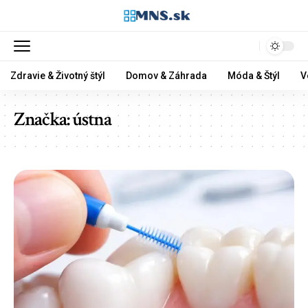
Zdravie & Životný štýl
Domov & Záhrada
Móda & Štýl
V
Značka:
ústna