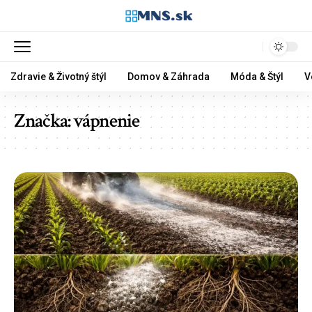
Zdravie & Životný štýl
Domov & Záhrada
Móda & Štýl
V
Značka:
vápnenie