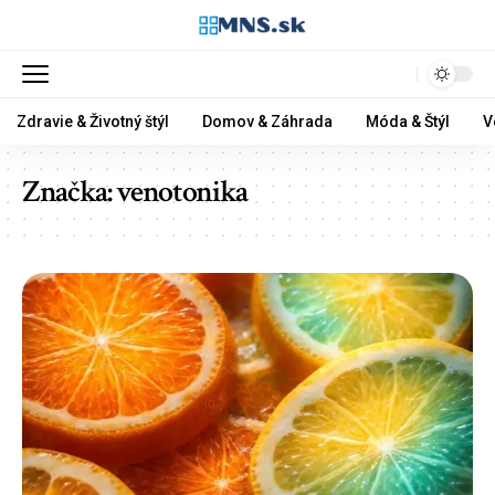
Zdravie & Životný štýl
Domov & Záhrada
Móda & Štýl
V
Značka:
venotonika