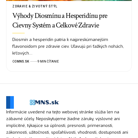
ZDRAVIE & ŽIVOTNÝ ŠTÝL
Výhody Diosmínu a Hesperidínu pre
Cievny Systém a Celkové Zdravie
Diosmín a hesperidín patria k najpreskúmanejším
flavonoidom pre zdravie ciev. Uľavujú pri ťažkých nohách,
kŕčových…
OD
MNS.SK
9 MIN ČÍTANIE
Informácie uvedené na tejto webovej stránke slúžia len na
zábavné účely. Neposkytujeme žiadne záruky, výslovné ani
implicitné, týkajúce sa úplnosti, presnosti, primeranosti,
zákonnosti, užitočnosti, spoľahlivosti, vhodnosti, dostupnosti ani