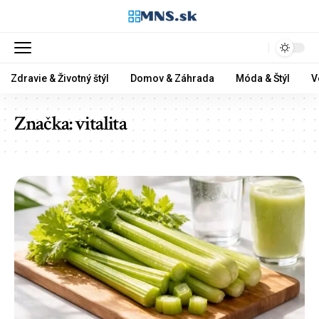
Zdravie & Životný štýl
Domov & Záhrada
Móda & Štýl
V
Značka:
vitalita