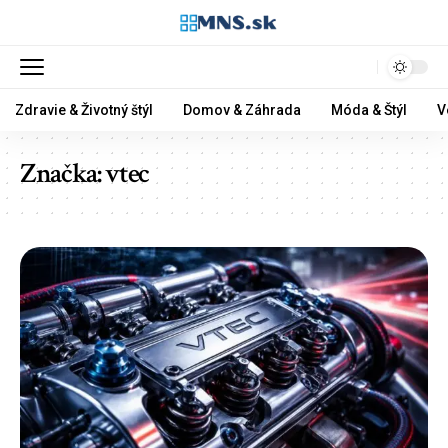
Zdravie & Životný štýl
Domov & Záhrada
Móda & Štýl
V
Značka:
vtec