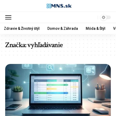
Zdravie & Životný štýl
Domov & Záhrada
Móda & Štýl
V
Značka:
vyhľadávanie