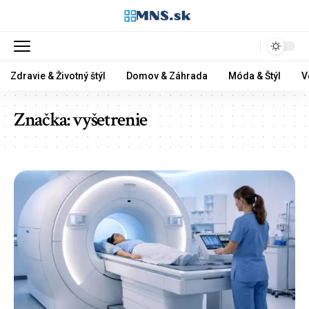
Zdravie & Životný štýl
Domov & Záhrada
Móda & Štýl
V
Značka:
vyšetrenie