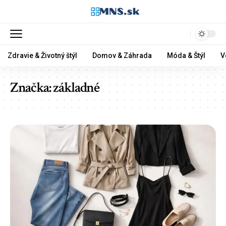
Zdravie & Životný štýl
Domov & Záhrada
Móda & Štýl
V
Značka:
základné